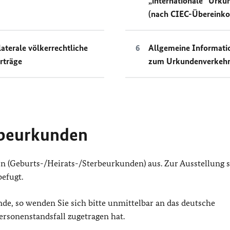
„internationale“ Urku
(nach CIEC-Übereink
laterale völkerrechtliche
Allgemeine Informati
rträge
zum Urkundenverkeh
rbeurkunden
n (Geburts-/Heirats-/Sterbeurkunden) aus. Zur Ausstellung 
efugt.
e, so wenden Sie sich bitte unmittelbar an das deutsche
rsonenstandsfall zugetragen hat.