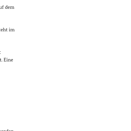
auf dem
teht im
t
t. Eine
 werden