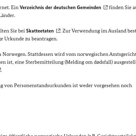
rnet. Ein
Verzeichnis der deutschen Gemeinden
finden Sie 
Länder.
ten Sie bei
Skatteetaten
. Zur Verwendung im Ausland bes
ge Urkunde zu beantragen.
in Norwegen. Stattdessen wird vom norwegischen Amtsgerich
eten ist, eine Sterbemitteilung (Melding om dødsfall) ausgestell
.
ung von Personenstandsurkunden ist weder vorgesehen noch
ge öffentliche norwegische Urkunden (
z.B.
Gerichtsurteile)