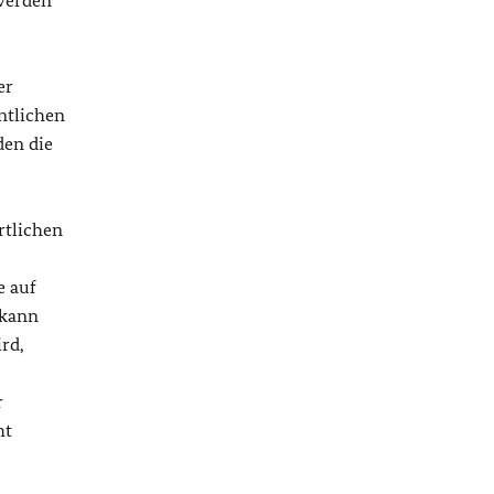
er
entlichen
den die
rtlichen
e auf
 kann
rd,
r
ht