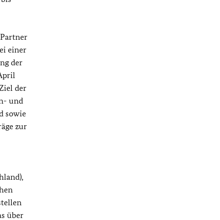
 Partner
ei einer
ng der
April
 Ziel der
en- und
d sowie
räge zur
hland),
chen
tellen
as über