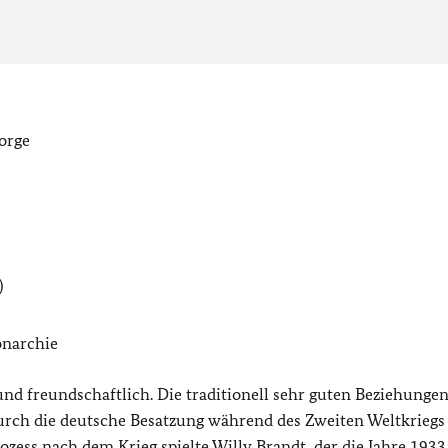
orge
)
narchie
und freundschaftlich. Die traditionell sehr guten Beziehunge
ch die deutsche Besatzung während des Zweiten Weltkriegs
ozess nach dem Krieg spielte Willy Brandt, der die Jahre 1933