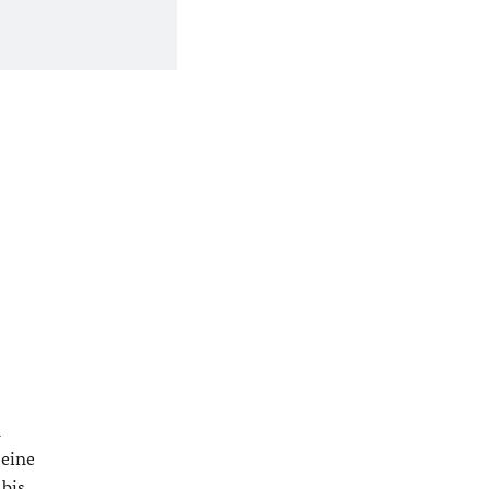
n
 eine
 bis