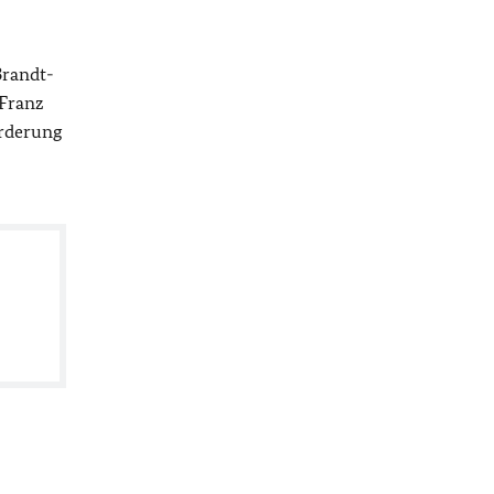
Brandt-
 Franz
örderung