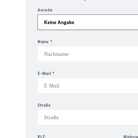
Anrede
Name
*
E-Mail
*
Straße
PLZ
Wohno